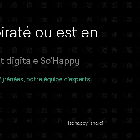
p
i
r
a
t
é
o
u
e
s
t
e
n
 digitale So'Happy
Pyrénées, notre équipe d'experts
[sohappy_share]