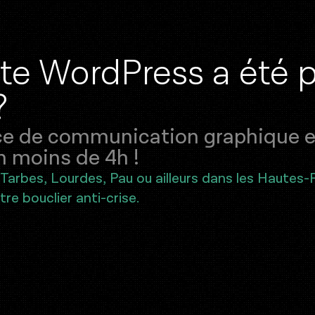
i
t
e
W
o
r
d
P
r
e
s
s
a
é
t
é
?
e de communication graphique et
n moins de 4h !
Tarbes, Lourdes, Pau ou ailleurs dans les Hautes-
re bouclier anti-crise.