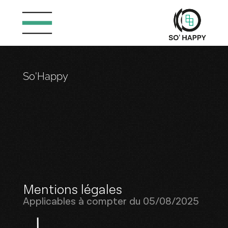
Aller
au
contenu
So'Happy
M
e
n
t
i
o
n
s
l
é
g
a
l
e
s
Applicables à compter du 05/08/2025