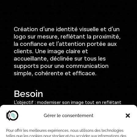
Création d’une identité visuelle et d’un
logo sur mesure, reflétant la proximité,
la confiance et l’attention portée aux
clients. Une image claire et
accueillante, déclinée sur tous les
supports pour une communication
simple, cohérente et efficace.
Besoin
L’objectif : moderniser son image tout en reflétant
la proximité et la confiance qui font sa force.
La nouvelle identité doit s’adresser à une clientèle
Gérer le consentement
large – adultes comme enfants – avec un univers
graphique à la fois moderne, accueillant et
Pour offrir les meilleures expériences, nous utilisons des technologies
reconnaissable.
telles que les cookies pour stocker et/ou accéder aux informations des