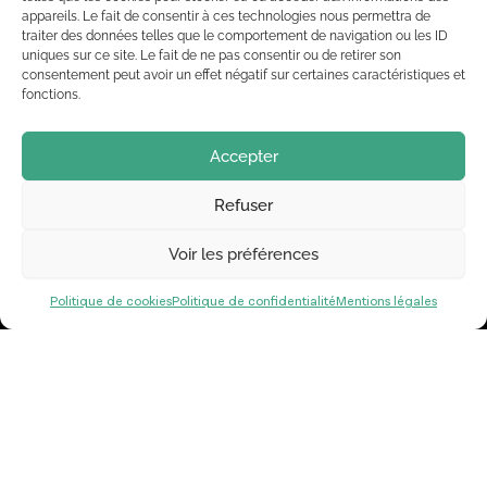
appareils. Le fait de consentir à ces technologies nous permettra de
traiter des données telles que le comportement de navigation ou les ID
uniques sur ce site. Le fait de ne pas consentir ou de retirer son
consentement peut avoir un effet négatif sur certaines caractéristiques et
Solution
fonctions.
Création d’un logo et d’une identité visuelle
modernes pour Optique de l’Harmonie, reflétant
Accepter
proximité, confiance et accessibilité pour adultes
et enfants. Univers graphique cohérent et
Refuser
déclinable sur tous les supports pour renforcer la
visibilité et l’image de l’enseigne.
Voir les préférences
Politique de cookies
Politique de confidentialité
Mentions légales