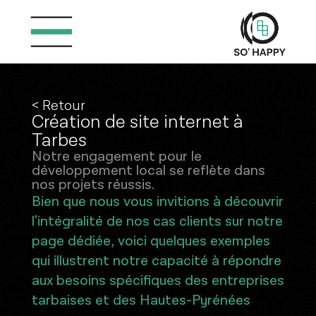
Aller
au
contenu
< Retour
C
r
é
a
t
i
o
n
d
e
s
i
t
e
i
n
t
e
r
n
e
t
à
T
a
r
b
e
s
Notre engagement pour le
développement local se reflète dans
nos projets réussis.
Bien que nous vous invitions à découvrir
l'intégralité de nos cas clients sur notre
page dédiée, voici quelques exemples
qui illustrent notre capacité à répondre
aux besoins spécifiques des entreprises
tarbaises et des Hautes-Pyrénées